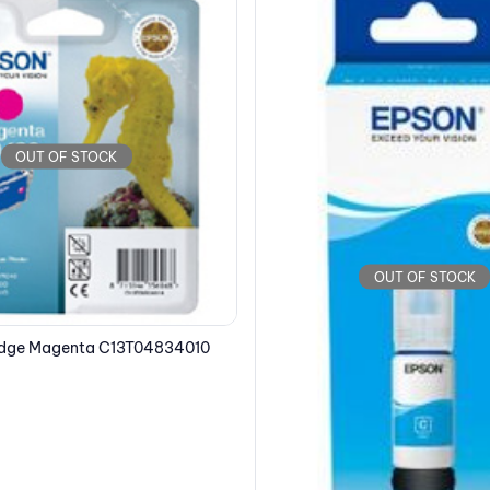
OUT OF STOCK
OUT OF STOCK
EPSON Ink Bottle Cyan C13T00
13.06
€