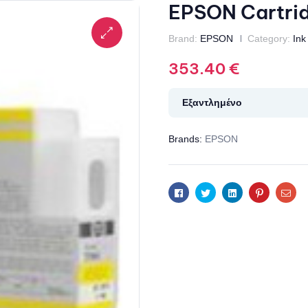
EPSON Cartri
Brand:
EPSON
Category:
Ink
353.40
€
Εξαντλημένο
Brands:
EPSON
Facebook
Twitter
Linkedin
Pinterest
Ema