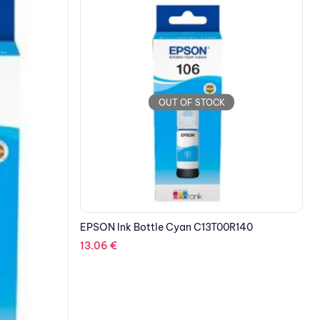
OUT OF STOCK
R140
EPSON Cartridge Black C33S020639
185.36
€