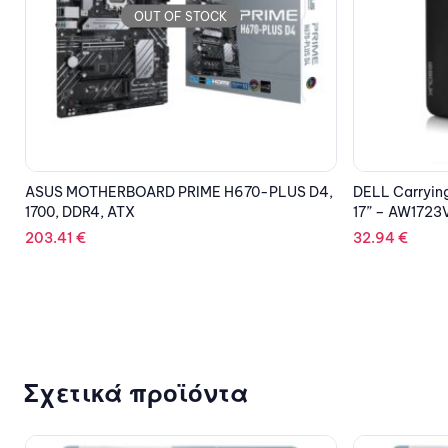
OUT OF STOCK
,
DELL Carrying Case Alienware Horizon Sleeve
DELL Server 
17” – AW1723V
(4C/4T)/16G
PSU/5Y NBD
32.94
€
1,582.29
€
Σχετικά προϊόντα