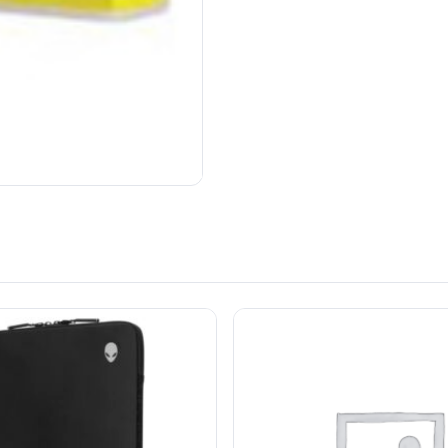
OUT OF STOCK
LEXMARK Toner Standard Cya