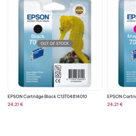
OUT OF STOCK
EPSON Cartridge Magenta C13T04834010
24.21
€