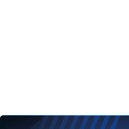
EPSON Ink Bo
7.95
€