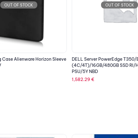
118.85
€
OUT OF STOCK
PowerEdge T350/E-2314
B/480GB SSD RI/H355/1