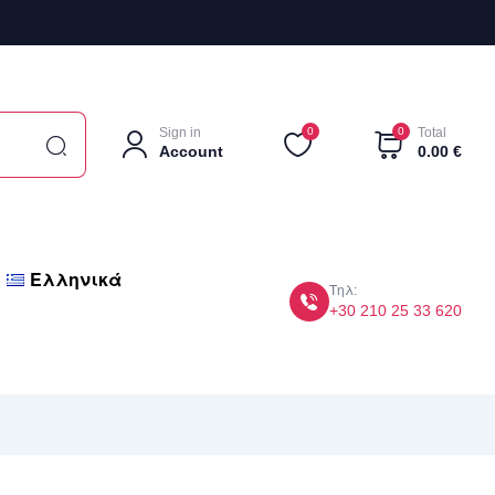
Sign in
0
0
Total
Account
0.00
€
Ελληνικά
Τηλ:
+30 210 25 33 620