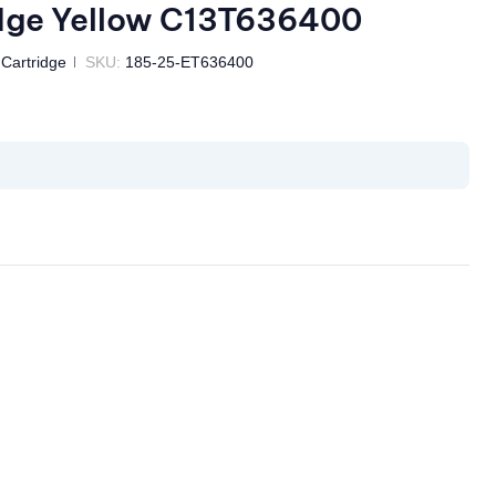
dge Yellow C13T636400
 Cartridge
SKU:
185-25-ET636400
il