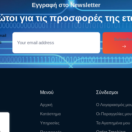
Εγγραφή στο Newsletter
τοι για τις προσφορές της ετ
mail
Subcribe
s
Μενού
Σύνδεσμοι
Αρχική
Ο Λογαριασμός μο
Κατάστημα
Οι Παραγγελίες μου
Υπηρεσίες
Τα Αγαπημένα μου