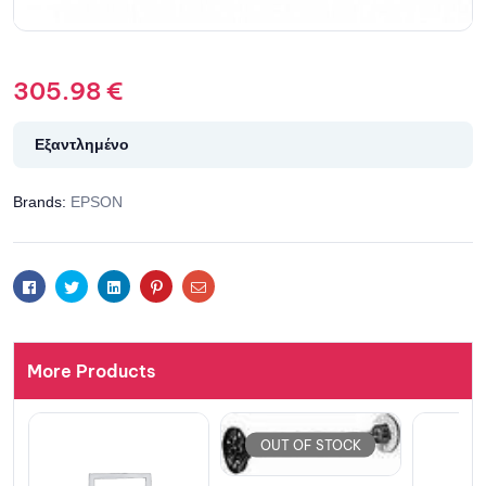
305.98
€
Εξαντλημένο
Brands:
EPSON
Facebook
Twitter
Linkedin
Pinterest
Email
More Products
OUT OF STOCK