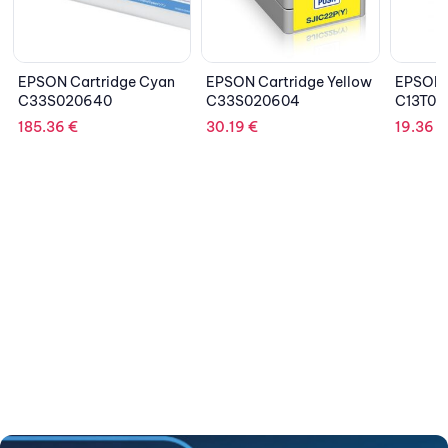
O
EPSON Cartridge Yellow
EPSON Ink Bottle Black
C33S020604
C13T00Q140
30.19
€
19.36
€
EPSON I
C13T0
7.95
€