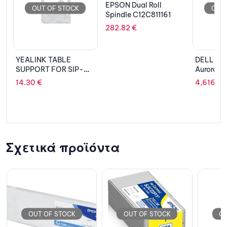
EPSON Dual Roll
OUT OF STOCK
OUT 
Spindle C12C811161
282.82
€
DELL PC Alienware
LEXMARK 
Aurora R10 MT/Ryzen 9
B2236DW
5900X/32GB/1TB SSD
4,616.79
€
205.02
+ 2TB HDD/GeForce
RTX 3080Ti
12GB/WiFi+BT/Win 11
Pro/2Y PRM/Dark Side
of the Moon
Σχετικά προϊόντα
OUT OF STOCK
OUT OF STOCK