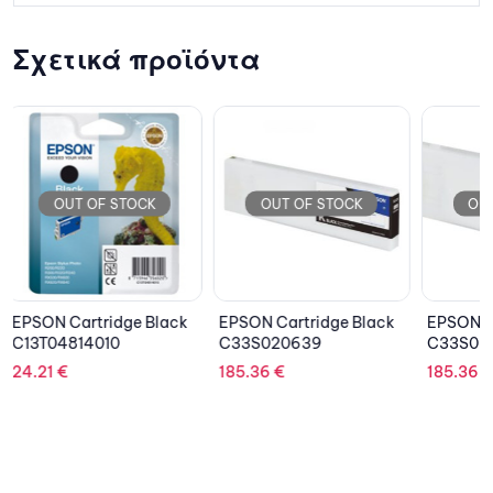
Σχετικά προϊόντα
OUT OF STOCK
OUT OF STOCK
OU
EPSON Cartridge Black
EPSON Cartridge Cyan
EPSON I
C33S020639
C33S020641
C13T00
185.36
€
185.36
€
13.06
€