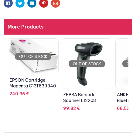
Facebook
Twitter
Linkedin
Pinterest
Email
More Products
K
OUT OF STOCK
OUT OF STOCK
9340
ZEBRA Barcode
ANKER Soundcore
TP-L
Scanner LI2208
Bluetooth Earphones
114.
TWS Liberty AIR 2
99.82
€
68.52
€
White