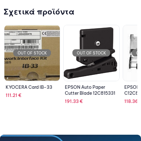
Σχετικά προϊόντα
CK
OUT OF STOCK
OUT OF STOCK
B-33
EPSON Auto Paper
EPSON Tractor Unit
Cutter Blade 12C815331
C12C800212
191.33
€
118.36
€