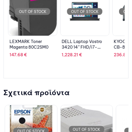
OUT OF STOCK
OUT OF STOCK
OUT 
LEXMARK Toner
DELL Laptop Vostro
KYOCERA
Magenta 80C2SM0
3420 14” FHD/i7-
CB-811
1165G7/16GB/512GB
147.68
€
1,228.21
€
236.84
SSD/INTEL IRIS
XE/Win 10 Pro/3Y
Prosupport NBD
Σχετικά προϊόντα
OUT OF STOCK
OUT OF STOCK
OU