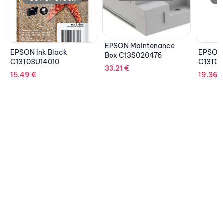
EPSON Maintenance
EPSON Ink Black
EPSON I
Box C13S020476
C13T03U14010
C13T00
33.21
€
15.49
€
19.36
€