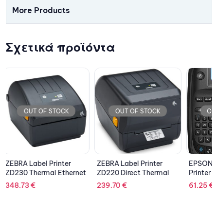
More Products
Σχετικά προϊόντα
OUT OF STOCK
OUT OF STOCK
OU
ZEBRA Label Printer
EPSON LabelWorks
EPSON 
ZD220 Direct Thermal
Printer LW-K400VP
T20III(
239.70
€
61.25
€
175.79