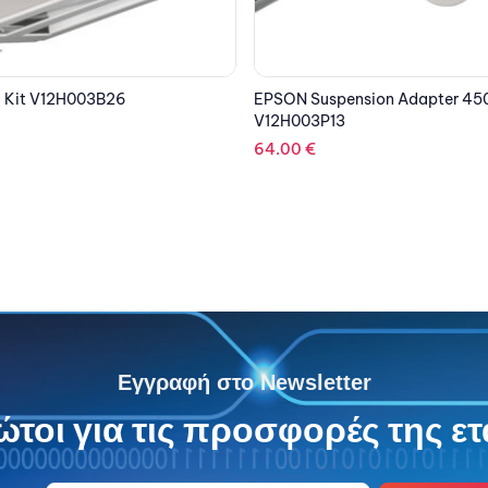
nsion Adapter 450mm
EPSON Lens UST V12H004Y0A
10,369.23
€
Εγγραφή στο Newsletter
τοι για τις προσφορές της ετ