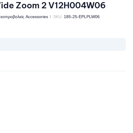
Wide Zoom 2 V12H004W06
τεοπροβολείς Accessories
SKU:
185-25-EPLPLW06
il