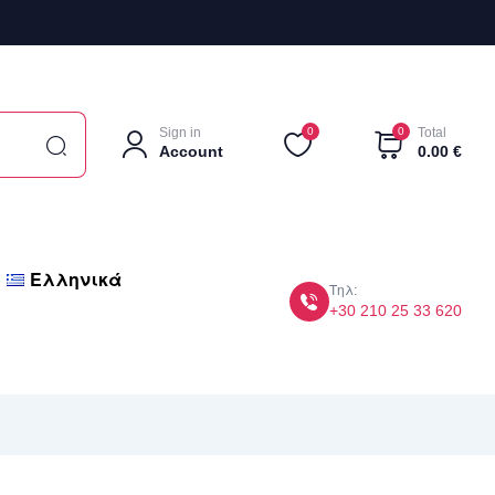
Sign in
0
0
Total
Account
0.00
€
Ελληνικά
Τηλ:
+30 210 25 33 620