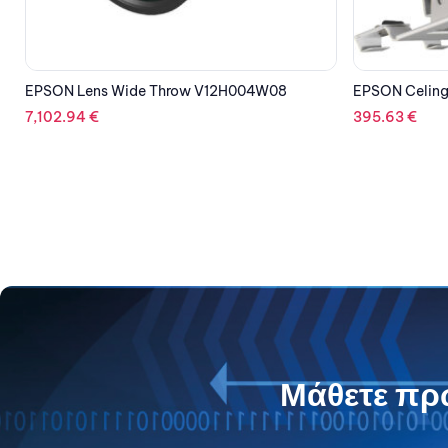
EPSON Celing Kit V12H003B26
EPSON Suspe
V12H003P13
395.63
€
64.00
€
Μάθετε πρώ