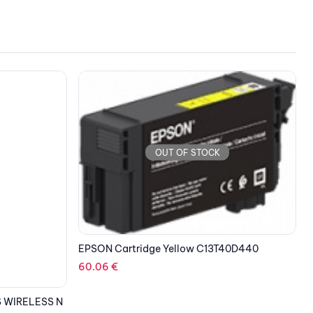
OUT OF STOCK
40D440
EPSON Cartridge Gray C13T44Q740 350ml
169.26
€
S