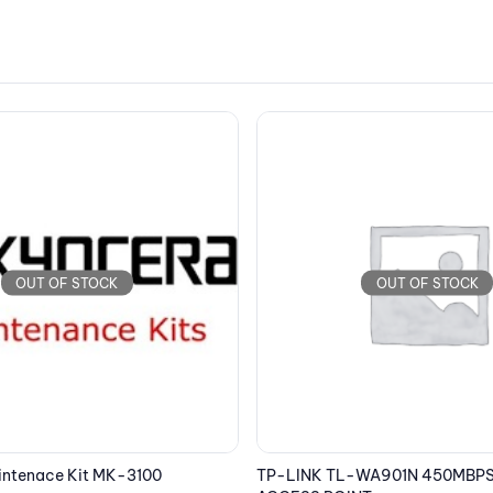
OUT OF STOCK
OUT OF STOCK
EPSON Cartridge Yellow C13T
60.06
€
WA901N 450MBPS WIRELESS N