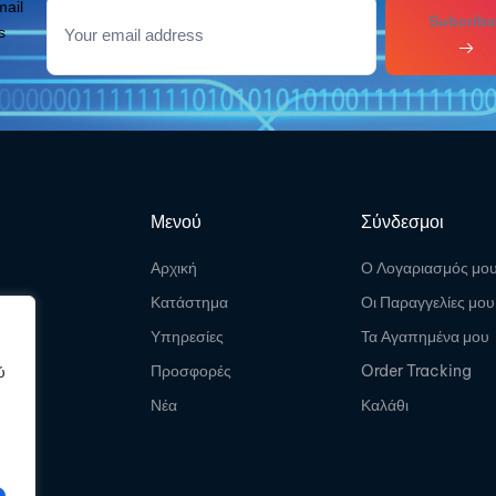
mail
Subcribe
s
Μενού
Σύνδεσμοι
Αρχική
Ο Λογαριασμός μο
Κατάστημα
Οι Παραγγελίες μου
Υπηρεσίες
Τα Αγαπημένα μου
Προσφορές
Order Tracking
ύ
Νέα
Καλάθι