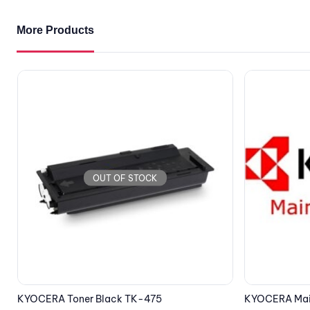
More Products
OUT OF STOCK
KYOCERA Maintenace Kit MK-3100
TP-LINK TL-