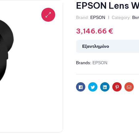
EPSON Lens 
Brand:
EPSON
Category:
Βιν
3,146.66
€
Εξαντλημένο
Brands:
EPSON
Facebook
Twitter
Linkedin
Pinterest
Ema