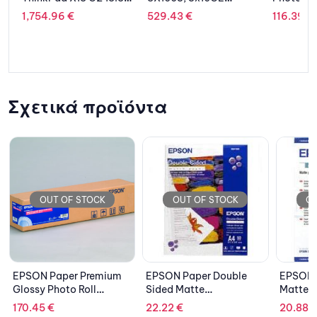
Rackmount Metal 13”
C13T653100
C13T055
529.43
€
116.39
€
13.54
€
Σχετικά προϊόντα
OUT OF STOCK
OUT OF STOCK
EPSON Paper Double
EPSON Paper Archival
EPSON
Sided Matte
Matte C13S041342
Gloss
C13S041569
C13S0
22.22
€
20.88
€
30.57