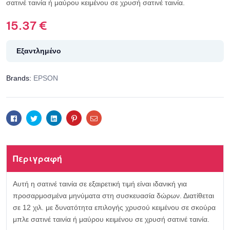
σατινέ ταινία ή μαύρου κειμένου σε χρυσή σατινέ ταινία.
15.37
€
Εξαντλημένο
Brands:
EPSON
Facebook
Twitter
Linkedin
Pinterest
Email
Περιγραφή
Αυτή η σατινέ ταινία σε εξαιρετική τιμή είναι ιδανική για
προσαρμοσμένα μηνύματα στη συσκευασία δώρων. Διατίθεται
σε 12 χιλ. με δυνατότητα επιλογής χρυσού κειμένου σε σκούρα
μπλε σατινέ ταινία ή μαύρου κειμένου σε χρυσή σατινέ ταινία.