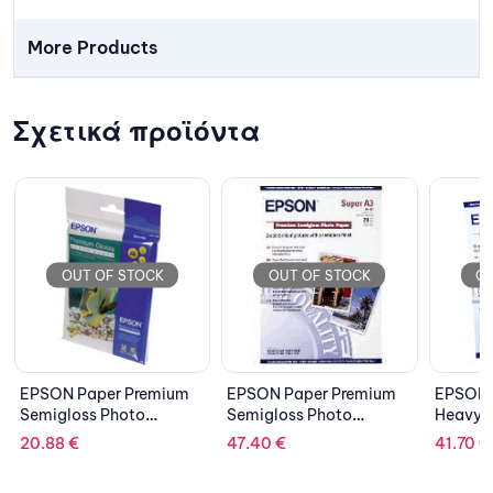
More Products
Σχετικά προϊόντα
OUT OF STOCK
OUT OF STOCK
um
EPSON Paper Premium
EPSON Paper Matte
EPS
Semigloss Photo
Heavyweight
Qua
C13S041334
C13S041261
sur
47.40
€
41.70
€
37
C13