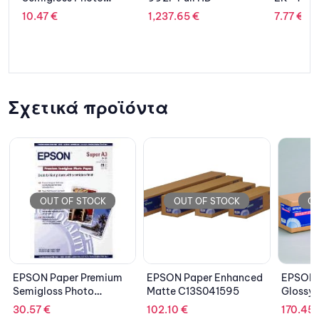
1,237.65
€
7.77
€
8,6
Σχετικά προϊόντα
OCK
OUT OF STOCK
OUT OF STOCK
remium
EPSON Paper Enhanced
EPSON Paper Premium
o
Matte C13S041595
Glossy Photo Roll
C13S041638
102.10
€
170.45
€