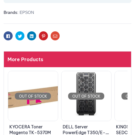
Brands:
EPSON
Facebook
Twitter
Linkedin
Pinterest
Email
More Products
STOCK
OUT OF STOCK
OUT OF STOCK
ner
DELL Server
KINGSTON SSD
-5370M
PowerEdge T350/E-
SEDC500R/7680G,