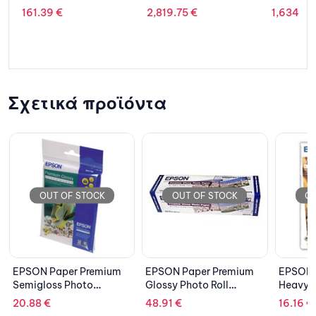
2378
7680GB, SATA III, 2.5”
2,819.75
€
1,634.48
€
(8C/16T)/16GB/480G
B SSD RI/H355/2
PSU/5Y NBD
Σχετικά προϊόντα
OF STOCK
OUT OF STOCK
OUT OF STOCK
per Premium
EPSON Paper Premium
EPSON Paper Matte
 Photo
Glossy Photo Roll
Heavyweight
32
C13S041379
C13S041256
48.91
€
16.16
€