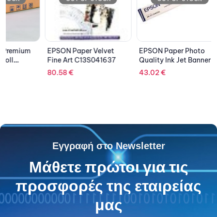
EPSON 
EPSON Paper Velvet
EPSON Paper Photo
Present
Fine Art C13S041637
Quality Ink Jet Banner
C13S04
55.40
matte surface finishing
80.58
€
43.02
€
C13S041102
Εγγραφή στο Newsletter
Μάθετε πρώτοι για τις
προσφορές της εταιρείας
μας