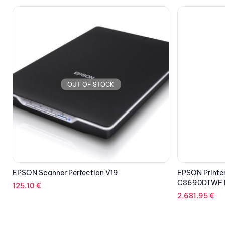
OUT OF STOCK
EPSON Printer Business Workforce WF-
KYOCERA Prin
C8690DTWF Multifunction Inkjet
Multifunction
2,681.95
€
3,852.97
€