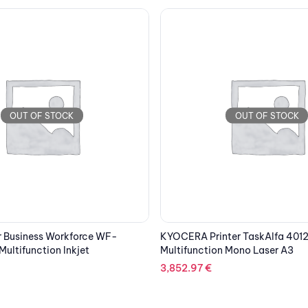
OUT OF STOCK
OUT OF STOCK
ter TaskAlfa 4012i
EPSON Printer L810 Inkjet ITS
 Mono Laser A3
604.68
€