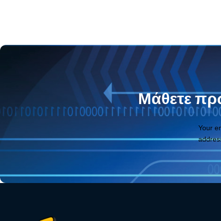
Μάθετε πρώ
Your e
addres