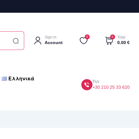
Sign in
0
0
Total
Account
0.00
€
Ελληνικά
Τηλ:
+30 210 25 33 620