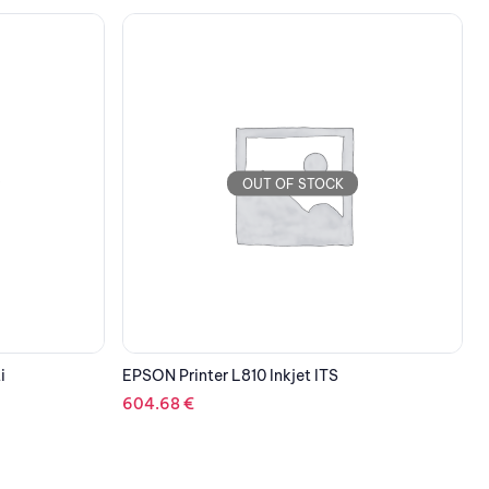
OUT OF STOCK
EPSON Printer L1800 Inkjet ITS A3
E
867.84
€
1