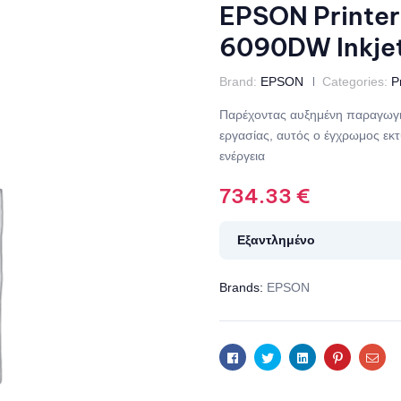
EPSON Printer
6090DW Inkje
Brand:
EPSON
Categories:
P
Παρέχοντας αυξημένη παραγωγικ
εργασίας, αυτός ο έγχρωμος εκ
ενέργεια
734.33
€
Εξαντλημένο
Brands:
EPSON
Facebook
Twitter
Linkedin
Pinterest
Ema