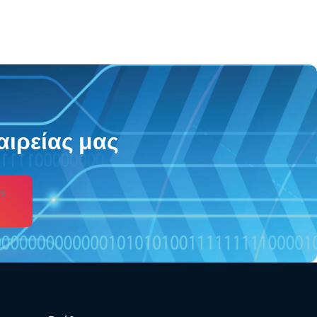
αιρείας μας
s