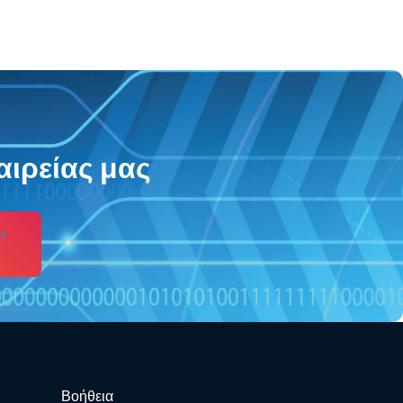
αιρείας μας
s
Βοήθεια