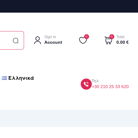
Sign in
0
0
Total
Account
0.00
€
Ελληνικά
Τηλ:
+30 210 25 33 620