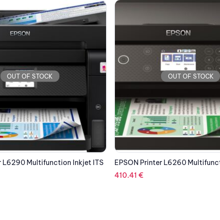
OUT OF STOCK
OUT OF STOCK
 L6260 Multifunction Inkjet ITS
KYOCERA Printer M8124CIDN Mu
Color Laser A3
2,494.82
€