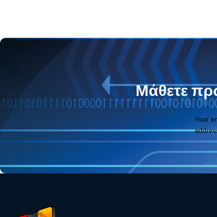
Μάθετε πρώ
Your e
addres