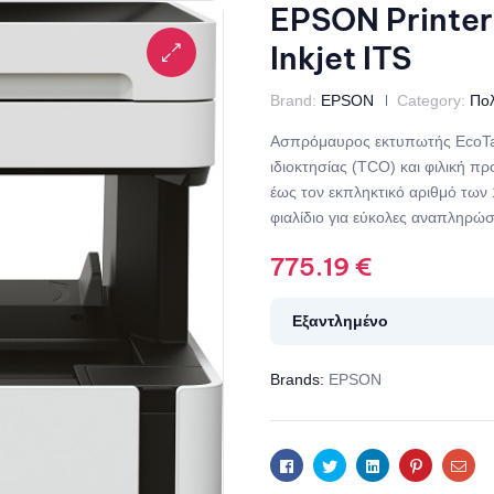
EPSON Printer
Inkjet ITS
Brand:
EPSON
Category:
Πο
Ασπρόμαυρος εκτυπωτής EcoTank
ιδιοκτησίας (TCO) και φιλική 
έως τον εκπληκτικό αριθμό των 
φιαλίδιο για εύκολες αναπληρώσ
775.19
€
Εξαντλημένο
Brands:
EPSON
Facebook
Twitter
Linkedin
Pinterest
Ema