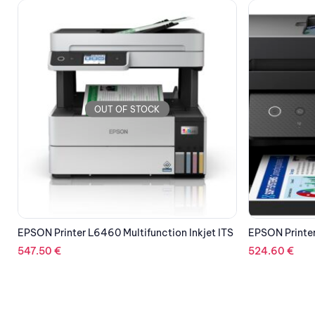
OUT OF STOCK
S
EPSON Printer L6290 Multifunction Inkjet ITS
EPSON Printer
524.60
€
410.41
€