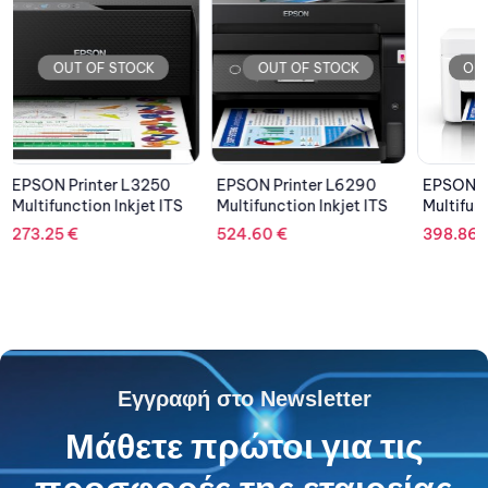
OUT OF STOCK
OUT OF STOCK
OU
EPSON Printer L6290
EPSON Printer L5296
KYOCER
Multifunction Inkjet ITS
Multifunction Inkjet ITS
M4125ID
Mono L
524.60
€
398.86
€
1,689.
Εγγραφή στο Newsletter
Μάθετε πρώτοι για τις