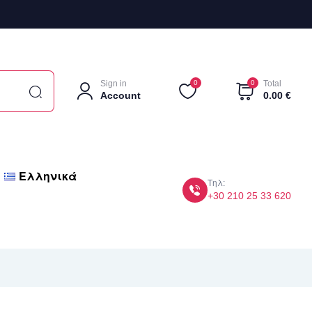
Sign in
0
0
Total
Account
0.00
€
Ελληνικά
Τηλ:
+30 210 25 33 620