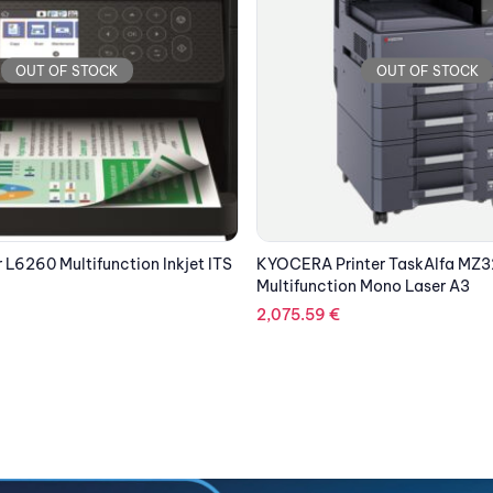
OUT OF STOCK
OUT OF STOCK
ter TaskAlfa MZ3200i
EPSON Printer M15140 Multifunct
 Mono Laser A3
A3
1,063.07
€