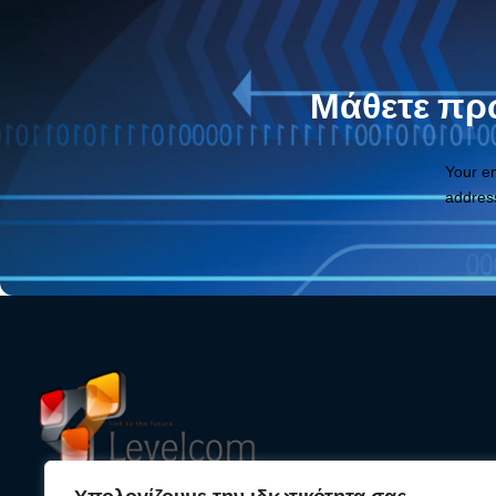
Μάθετε πρώ
Your e
addres