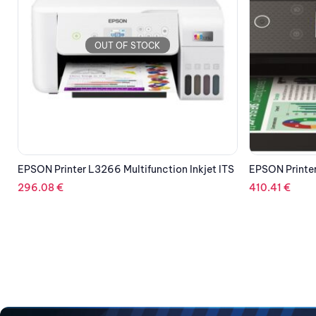
OUT OF STOCK
S
EPSON Printer L6260 Multifunction Inkjet ITS
KYOCERA Prin
Multifunction
410.41
€
2,075.59
€