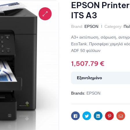
EPSON Printer 
ITS A3
Brand:
EPSON
Category:
Πο
A3+ εκτύπωση, σάρωση, αντιγρα
EcoTank. Προσφέρει χαμηλό κόσ
ADF 50 φύλλων
1,507.79
€
Εξαντλημένο
Brands:
EPSON
Facebook
Twitter
Linkedin
Pinterest
Ema