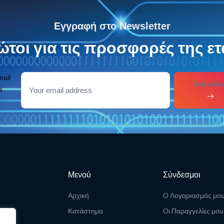
Εγγραφή στο Newsletter
τοι για τις προσφορές της ετ
mail
Subcribe
s
Μενού
Σύνδεσμοι
Αρχική
Ο Λογαριασμός μο
Κατάστημα
Οι Παραγγελίες μου