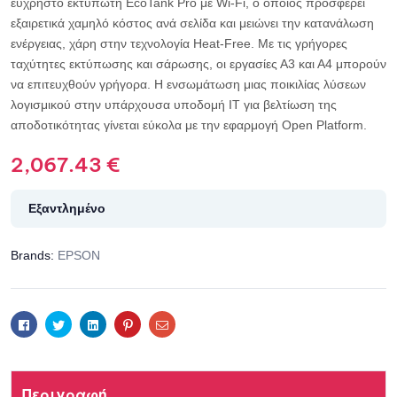
εύχρηστο εκτυπωτή EcoTank Pro με Wi-Fi, ο οποίος προσφέρει
εξαιρετικά χαμηλό κόστος ανά σελίδα και μειώνει την κατανάλωση
ενέργειας, χάρη στην τεχνολογία Heat-Free. Με τις γρήγορες
ταχύτητες εκτύπωσης και σάρωσης, οι εργασίες Α3 και Α4 μπορούν
να επιτευχθούν γρήγορα. Η ενσωμάτωση μιας ποικιλίας λύσεων
λογισμικού στην υπάρχουσα υποδομή IT για βελτίωση της
αποδοτικότητας γίνεται εύκολα με την εφαρμογή Open Platform.
2,067.43
€
Εξαντλημένο
Brands:
EPSON
Facebook
Twitter
Linkedin
Pinterest
Email
Περιγραφή