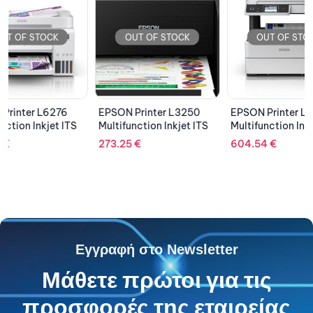
OUT OF STOCK
OUT OF STOCK
OU
EPSON Printer L3250
EPSON Printer L6490
KYOCER
Multifunction Inkjet ITS
Multifunction Inkjet ITS
M4132ID
Mono L
273.25
€
604.54
€
2,047.
Εγγραφή στο Newsletter
Μάθετε πρώτοι για τις
προσφορές της εταιρείας