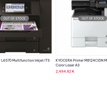
OUT OF STOCK
OUT OF STOCK
ter M8124CIDN Multifuction
EPSON Printer Business Workfo
3
C8690DWF Multifunction Inkje
2,096.47
€