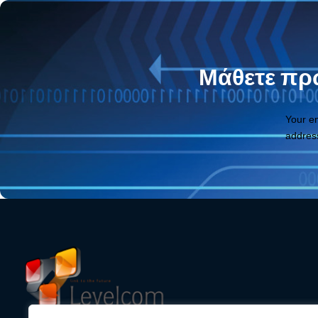
Μάθετε πρώ
Your e
addres