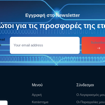
Εγγραφή στο Newsletter
τοι για τις προσφορές της ετ
mail
Subcribe
s
Μενού
Σύνδεσμοι
Αρχική
Ο Λογαριασμός μο
Κατάστημα
Οι Παραγγελίες μου