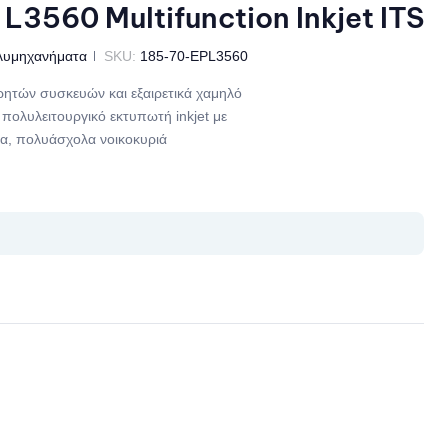
L3560 Multifunction Inkjet ITS
λυμηχανήματα
SKU:
185-70-EPL3560
τών συσκευών και εξαιρετικά χαμηλό
 πολυλειτουργικό εκτυπωτή inkjet με
να, πολυάσχολα νοικοκυριά
il