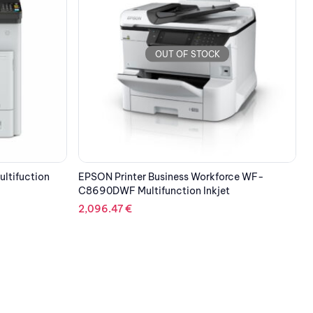
OUT OF STOCK
rce WF-
EPSON Printer L3266 Multifunction Inkjet ITS
K
t
M
296.08
€
2