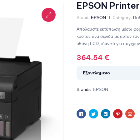
EPSON Printer 
Brand:
EPSON
Category:
Πο
Απολαύστε εκτύπωση μέσω φορη
κόστος ανά σελίδα με αυτόν τον
οθόνη LCD, ιδανικό για σύγχρο
364.54
€
Εξαντλημένο
Brands:
EPSON
Facebook
Twitter
Linkedin
Pinterest
Ema