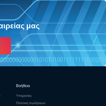
αιρείας μας
s
Βοήθεια
υ
Υπηρεσίες
Πολιτική πωλήσεων