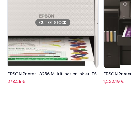
OUT OF STOCK
S
EPSON Printer L6570 Multifunction Inkjet ITS
KYOCERA Prin
Color Laser A
1,222.19
€
2,494.82
€