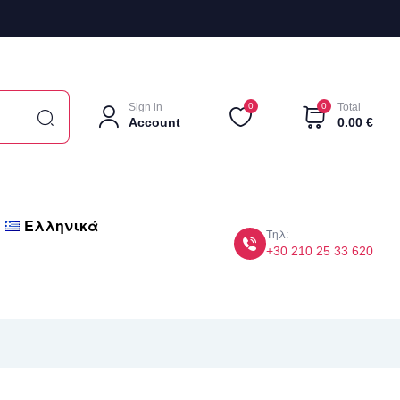
Sign in
0
0
Total
Account
0.00
€
Ελληνικά
Τηλ:
+30 210 25 33 620