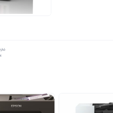
ηλό
ε