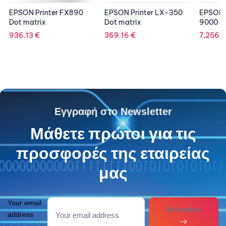
EPSON Printer FX890
EPSON Printer LX-350
EPSON 
Dot matrix
Dot matrix
9000 Do
936.13
€
369.16
€
7,256.
Εγγραφή στο Newsletter
Μάθετε πρώτοι για τις
προσφορές της εταιρείας
μας
Your email
Subcribes
address