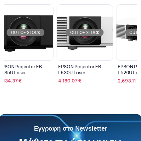
OUT OF STOCK
OUT OF STOCK
OU
EPSON Projector EB-
EPSON Projector EB-
EPSON P
L630U Laser
L520U Laser
L635SU
4,180.07
€
2,693.11
€
5,289.
Εγγραφή στο Newsletter