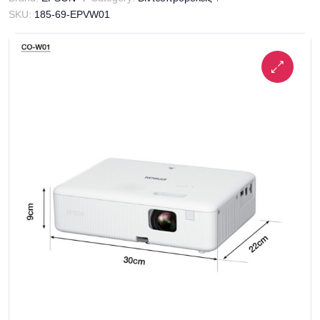
SKU:
185-69-EPVW01