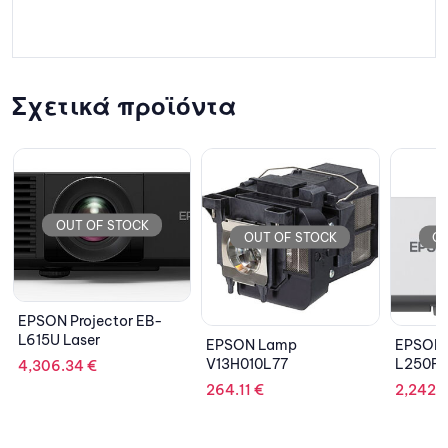
GB SSD RI/H755
8GB/2 PSU/5Y NBD
Σχετικά προϊόντα
OUT OF STOCK
OUT OF STOCK
EPSON Lamp
EPSON Projector EB-
EPSO
V13H010L77
L250F Laser
ELP
264.11
€
2,242.81
€
611.