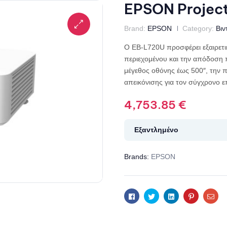
EPSON Projec
Brand:
EPSON
Category:
Βιν
Ο EB-L720U προσφέρει εξαιρετι
περιεχομένου και την απόδοση 
μέγεθος οθόνης έως 500″, την πρ
απεικόνισης για τον σύγχρονο 
4,753.85
€
Εξαντλημένο
Brands:
EPSON
Facebook
Twitter
Linkedin
Pinterest
Ema