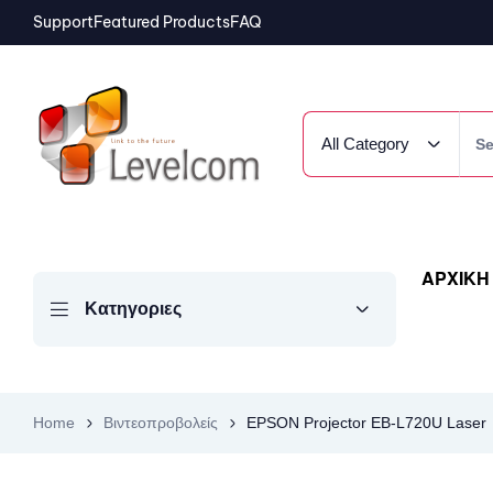
Support
Featured Products
FAQ
All Category
ΑΡΧΙΚΗ
Κατηγοριες
Home
Βιντεοπροβολείς
EPSON Projector EB-L720U Laser