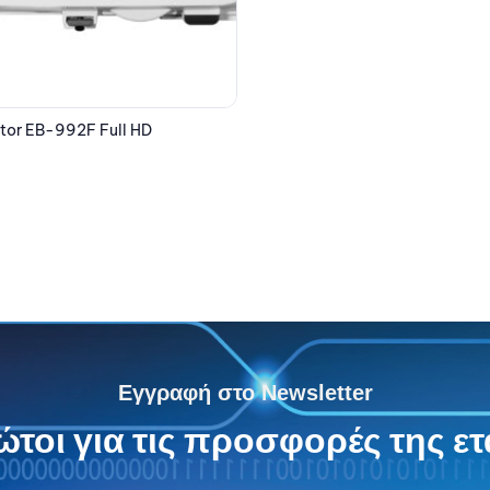
EPSON Projector EB-PU1007B L
6,851.98
€
Εγγραφή στο Newsletter
τοι για τις προσφορές της ετ