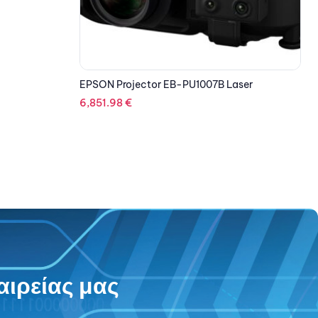
aser
EPSON Projector EB-PU1006W Laser
E
5,624.59
€
αιρείας μας