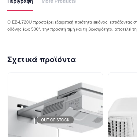
Περιγραφή
More Products
Ο EB-L720U προσφέρει εξαιρετική ποιότητα εικόνας, εστιάζοντας 
οθόνης έως 500″, την προσιτή τιμή και τη βιωσιμότητα, αποτελεί τ
Σχετικά προϊόντα
OUT OF STOCK
EPSON Projec
6,852.18
€