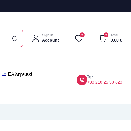
Sign in
0
0
Total
Account
0.00
€
Ελληνικά
Τηλ:
+30 210 25 33 620