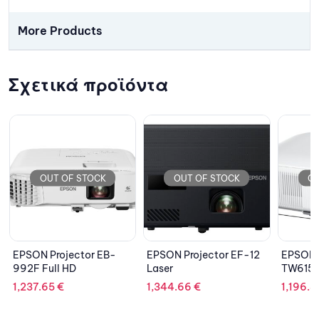
More Products
Σχετικά προϊόντα
CK
OUT OF STOCK
OUT OF STOCK
 EB-
EPSON Projector EF-12
EPSON Projector EH-
Laser
TW6150 4K Home
1,344.66
€
1,196.81
€