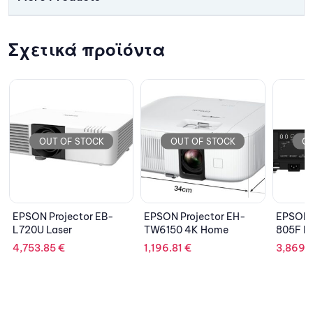
Σχετικά προϊόντα
OCK
OUT OF STOCK
OUT OF STOCK
r EB-
EPSON Projector EH-
EPSON Projector EB-
TW6150 4K Home
805F Laser
1,196.81
€
3,869.45
€