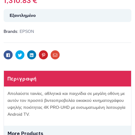
1,310.83
€
Εξαντλημένο
Brands:
EPSON
Facebook
Twitter
Linkedin
Pinterest
Email
Περιγραφή
Απολαύστε ταινίες, αθλητικά και παιχνίδια σε μεγάλη οθόνη με
αυτόν τον προσιτό βιντεοπροβολέα οικιακού κινηματογράφου
υψηλής ποιότητας 4K PRO-UHD με ενσωματωμένη λειτουργία
Android TV.
More Products