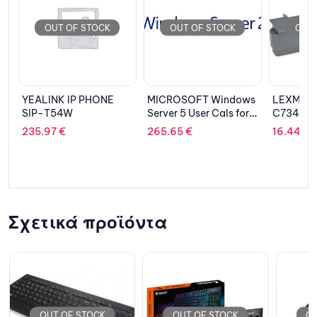
CK
OUT OF STOCK
OUT OF STOCK
ONE
MICROSOFT Windows
LEXMARK Waste Box
EPS
Server 5 User Cals for
C734X77
PRO
2019, DSP
265.65
€
16.44
€
1,0
Σχετικά προϊόντα
OCK
OUT OF STOCK
OUT OF STOCK