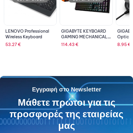
sional
GIGABYTE KEYBOARD
GIGABYTE Mouse
ard
GAMING MECHANICAL
Optical M5050 USB
AORUS K1
Black
114.43
€
8.95
€
Εγγραφή στο Newsletter
Μάθετε πρώτοι για τις
προσφορές της εταιρείας
μας