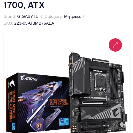
1700, ATX
Brand:
GIGABYTE
Category:
Μητρικές
SKU:
223-05-GBMB76AEA