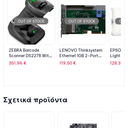
OUT OF STOCK
OUT OF STOCK
OUT 
LENOVO Thinksystem
EPSON Cartridge
KYOCERA 
h
Ethernet 1GB 2-Port
Light Magenta
M4132IDN
RJ45 LOM
C13T603C00
Mono Las
119.50
€
128.31
€
2,047.4
Σχετικά προϊόντα