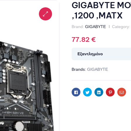
GIGABYTE MO
,1200 ,MATX
Brand:
GIGABYTE
Category:
77.82
€
Εξαντλημένο
Brands:
GIGABYTE
Facebook
Twitter
Linkedin
Pinterest
Ema