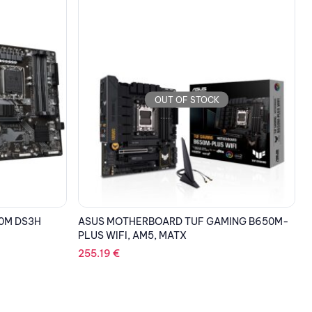
OUT OF STOCK
ING B650M-
ASUS MOTHERBOARD TUF GAMING Z790-
PLUS D4, 1700, DDR4, ATX
C
379.29
€