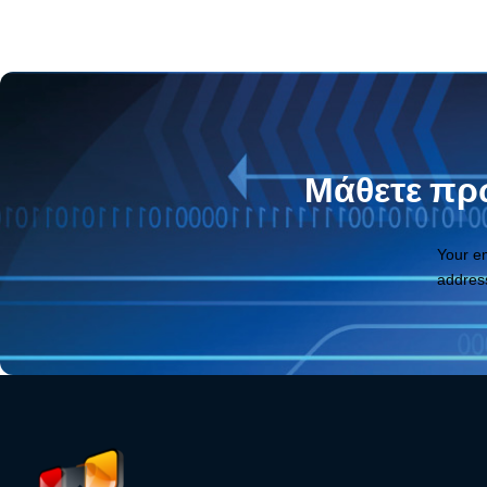
Μάθετε πρώ
Your e
addres