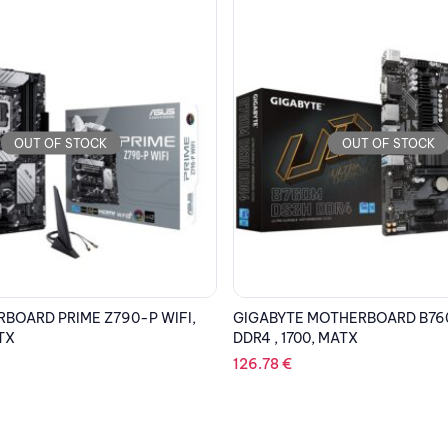
OUT OF STOCK
OUT OF STOCK
OTHERBOARD B760M DS3H
ASUS MOTHERBOARD TUF GAM
 MATX
PLUS WIFI, AM5, MATX
255.19
€