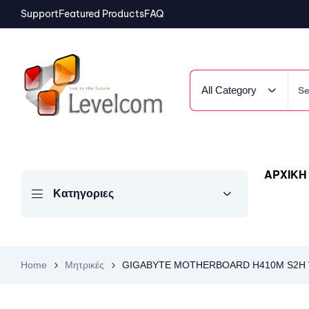
Support
Featured Products
FAQ
All Category
ΑΡΧΙΚΗ
Κατηγοριες
Home
Μητρικές
GIGABYTE MOTHERBOARD H410M S2H V