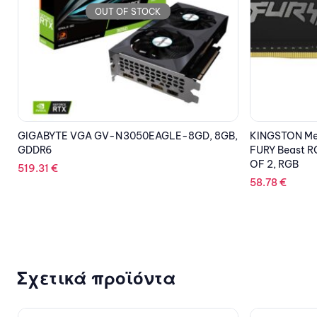
OUT OF STOCK
,
KINGSTON Memory KF426C16BBAK2/16
EPSON Printe
FURY Beast RGB DDR4, 2666MT/s, 16GB,KIT
827.69
€
OF 2, RGB
58.78
€
Σχετικά προϊόντα