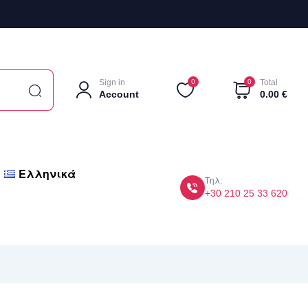
Sign in
0
0
Total
Account
0.00
€
Ελληνικά
Τηλ:
+30 210 25 33 620