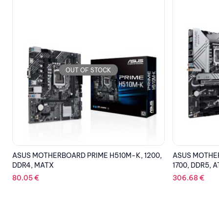
OUT OF STOCK
,
ASUS MOTHERBOARD PRIME Z790-P WIFI,
GIGABYTE M
1700, DDR5, ATX
DDR4 , 1700,
306.68
€
126.78
€