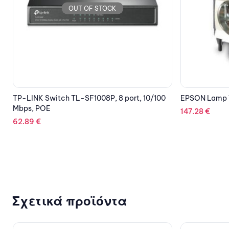
OUT OF STOCK
EPSON Lamp V13H010L95
TP-LINK Arch
147.28
€
21.43
€
Σχετικά προϊόντα