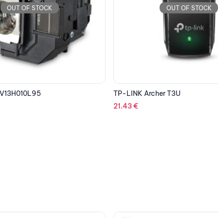
OUT OF STOCK
er T3U
LENOVO Laptop ThinkPad T14 G
IPS/R5 Pro 4650U/16GB/512G
Graphics/FDOS/3Y NBD/Black
970.04
€