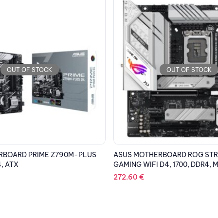
OUT OF STOCK
OUT OF STOCK
RBOARD ROG STRIX B760-G
GIGABYTE MOTHERBOARD B76
D4, 1700, DDR4, MATX
AX DDR4, 1700, ATX
218.44
€