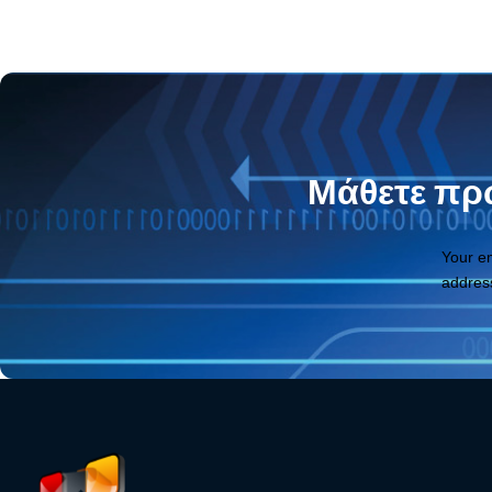
Μάθετε πρώ
Your e
addres