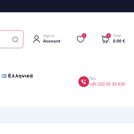
Sign in
0
0
Total
Account
0.00
€
Ελληνικά
Τηλ:
+30 210 25 33 620