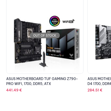
OUT OF STOCK
ASUS MOTHERBOARD PRIME Z790M-PLUS
ASUS MOTHE
D4 1700, DDR4, ATX
GAMING WIFI 
284.51
€
272.60
€