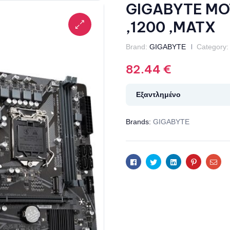
GIGABYTE MO
,1200 ,MATX
Brand:
GIGABYTE
Category:
82.44
€
Εξαντλημένο
Brands:
GIGABYTE
Facebook
Twitter
Linkedin
Pinterest
Ema