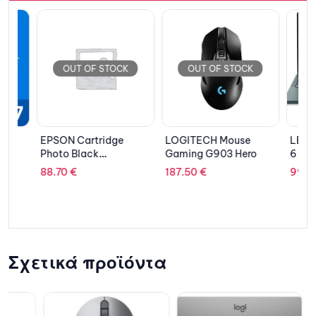
OUT OF STOCK
OUT OF STOCK
EPSON Cartridge
LOGITECH Mouse
LENOVO 
Photo Black
Gaming G903 Hero
6 13ABR8
C13T605100
13.3” W
88.70
€
187.50
€
995.34
7530U/8
MD Rade
Graphics
Home/3Y
Premium/
Σχετικά προϊόντα