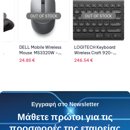
OUT OF STOCK
OUT OF STOCK
OU
DELL Mobile Wireless
LOGITECH Keyboard
ASUS M
Mouse  MS3320W –
Wireless Craft 920-
ROG Str
Titan Gray
008504
24.85
€
246.54
€
37.82
€
Εγγραφή στο Newsletter
Μάθετε πρώτοι για τις
προσφορές της εταιρείας