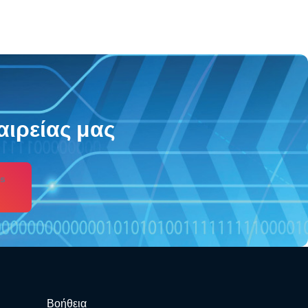
αιρείας μας
s
Βοήθεια