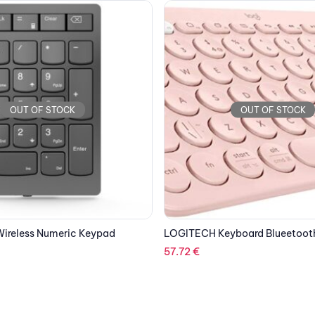
OUT OF STOCK
OUT OF STOCK
board Blueetooth K380 Rose
LOGITECH Keyboard Gaming G
128.75
€