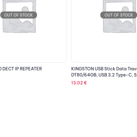
OUT OF STOCK
OUT OF STOCK
 Stick Data Traveler
EPSON Cartridge Light Cyan 
SB 3.2 Type-C, Silver/Black
19.64
€