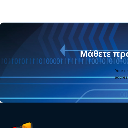
Μάθετε πρώ
Your e
addres