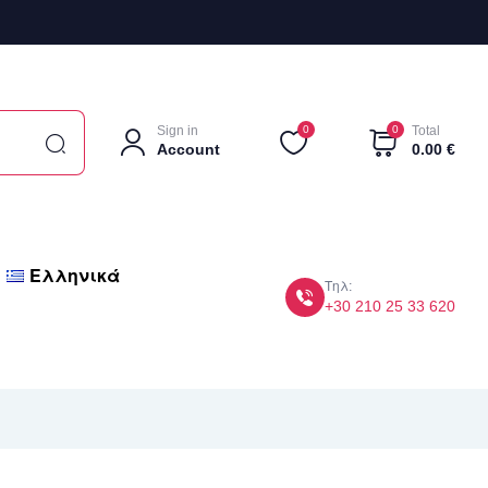
Sign in
0
0
Total
Account
0.00
€
Ελληνικά
Τηλ:
+30 210 25 33 620