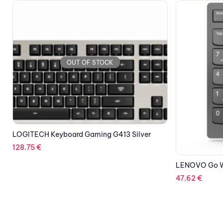
OUT OF STOCK
LENOVO Go Wireless Numeric Keypad
LOGITECH Key
47.62
€
57.72
€