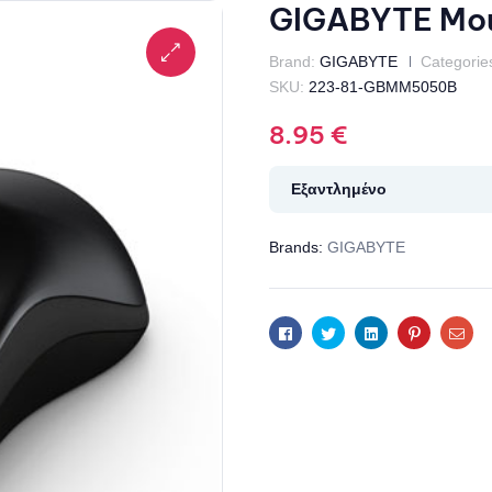
GIGABYTE Mou
Brand:
GIGABYTE
Categorie
SKU:
223-81-GBMM5050B
8.95
€
Εξαντλημένο
Brands:
GIGABYTE
Facebook
Twitter
Linkedin
Pinterest
Ema