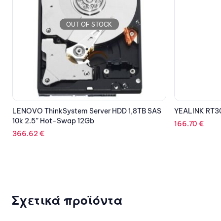
OUT OF STOCK
YEALINK RT30 DECT IP REPEATER
KINGSTON USB
DT80/64GB, U
166.70
€
13.02
€
Σχετικά προϊόντα