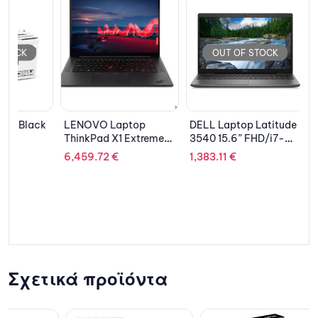
OUT OF STOCK
OUT 
k
LENOVO Laptop
DELL Laptop Latitude
D-LINK 
ThinkPad X1 Extreme
3540 15.6” FHD/i7-
203.32
€
G4 16” WQUXGA
1355U/16GB/512GB
6,459.72
€
1,383.11
€
IPS/i9-
SSD/Intel IRIS Xe/Win
11950H/32GB/1TB
10 Pro(Win 11 Pro
SSD/NVIDIA GeForce
License)/3Y
RTX 3080 16GB/Win 10
Prosupport NBD
Pro(Win 11 Pro
License)/3Y
PREM/Black Weave
Σχετικά προϊόντα