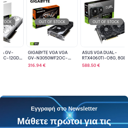
OUT OF STOCK
OUT OF STOCK
OU
GIGABYTE VGA VGA
ASUS VGA DUAL-
GIGABY
GV-N3050WF2OC-
RTX4060TI-O8G, 8GB,
R69XT
8GD, 8GB, GDDR6
GDDR6
16GD, 
316.94
€
588.50
€
1,748.
Εγγραφή στο Newsletter
Μάθετε πρώτοι για τις