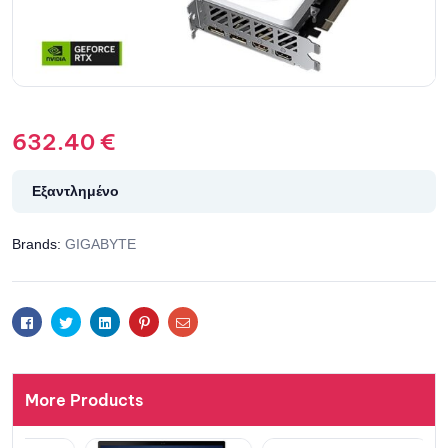
632.40
€
Εξαντλημένο
Brands:
GIGABYTE
Facebook
Twitter
Linkedin
Pinterest
Email
More Products