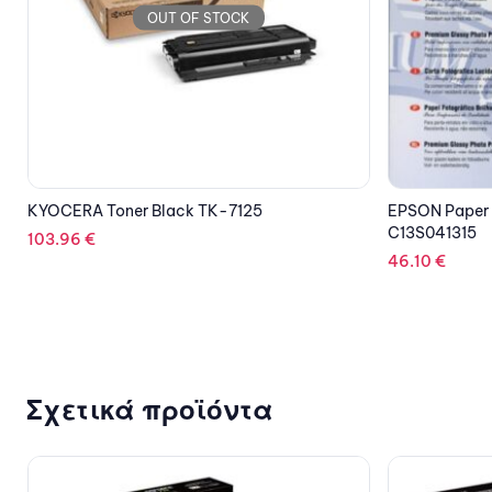
OUT OF STOCK
EPSON Paper Premium Glossy Photo
KYOCERA Ton
C13S041315
126.73
€
46.10
€
Σχετικά προϊόντα