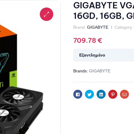
GIGABYTE VG
16GD, 16GB, 
Brand:
GIGABYTE
Category:
709.78
€
Εξαντλημένο
Brands:
GIGABYTE
Facebook
Twitter
Linkedin
Pinterest
Ema