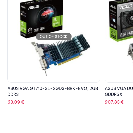
OUT OF STOCK
B
ASUS VGA DUAL-RTX4070S-12G, 12GB,
ASUS VGA DU
GDDR6X
GDDR6
907.83
€
663.50
€