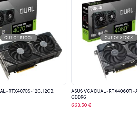
OUT OF STOCK
OUT OF STOCK
AL-RTX4060TI-A16G, 16GB,
GIGABYTE VGA GV-N406TEAG
8GB, GDDR6
602.64
€