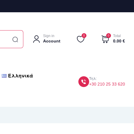
Sign in
0
0
Total
Account
0.00
€
Ελληνικά
Τηλ:
+30 210 25 33 620