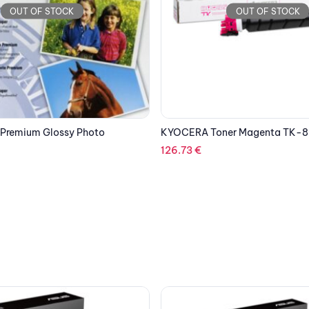
OUT OF STOCK
OUT OF STOCK
er Magenta TK-8365M
TP-LINK TL-SG1005LP 5PORTS
PORT 40W POE+
49.60
€