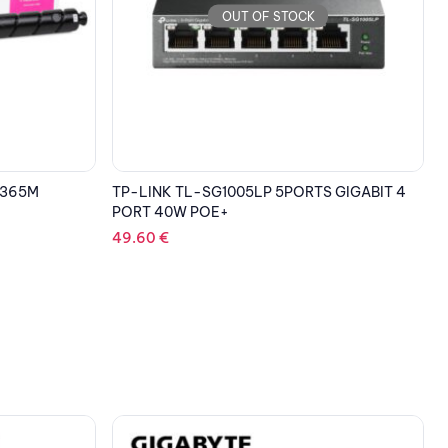
OUT OF STOCK
 GIGABIT 4
EPSON Paper Glossy C13S450061BP
63.71
€