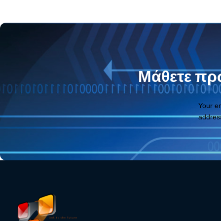
Μάθετε πρώ
Your e
addres