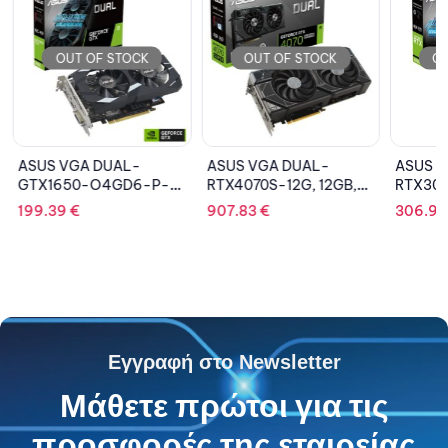
OUT OF STOCK
OUT OF STOCK
OU
ASUS VGA DUAL-
ASUS VGA DUAL-
ASUS V
GTX1650-O4GD6-P-
RTX4070S-12G, 12GB,
RTX305
EVO, 4GB, GDDR6
GDDR6X
GDDR6
199.39
€
907.83
€
306.9
Εγγραφή στο Newsletter
Μάθετε πρώτοι για τις
προσφορές της εταιρείας