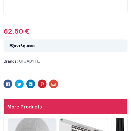
62.50
€
Εξαντλημένο
Brands:
GIGABYTE
Facebook
Twitter
Linkedin
Pinterest
Email
More Products