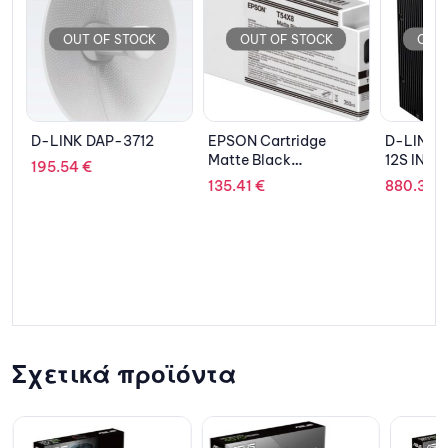
OUT OF STOCK
OUT OF STOCK
OUT 
-
D-LINK DAP-3712
EPSON Cartridge
D-LINK 
Matte Black
12S INDU
195.54
€
C13T54X800
SWITCH 1
135.41
€
880.33
€
2xSFP
Σχετικά προϊόντα