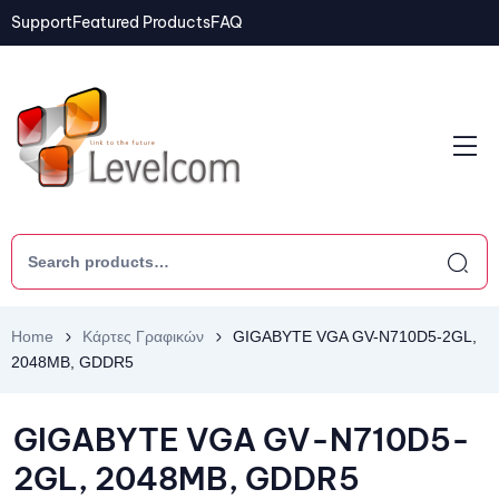
Support
Featured Products
FAQ
Home
Κάρτες Γραφικών
GIGABYTE VGA GV-N710D5-2GL,
2048MB, GDDR5
GIGABYTE VGA GV-N710D5-
2GL, 2048MB, GDDR5