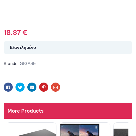
18.87
€
Εξαντλημένο
Brands:
GIGASET
Facebook
Twitter
Linkedin
Pinterest
Email
More Products