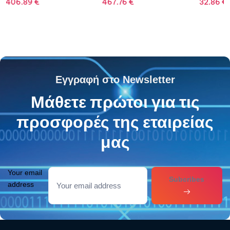
467.76
€
32.86
€
355.97
Εγγραφή στο Newsletter
Μάθετε πρώτοι για τις
προσφορές της εταιρείας
μας
Your email
Subcribes
address