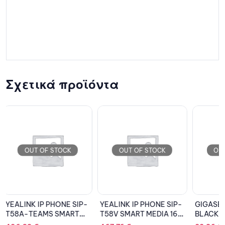
Σχετικά προϊόντα
OUT OF STOCK
OUT OF STOCK
OU
YEALINK IP PHONE SIP-
GIGASET DEVICE A180
YEALIN
T58V SMART MEDIA 16
BLACK
TEAMS 
SIP
SIP AC