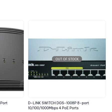
OUT OF STOCK
port
D-LINK 5 Port Unmanaged Industrial Switch
S
with 4 GB PORTS