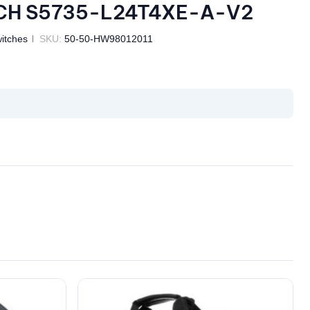
CH S5735-L24T4XE-A-V2
itches
SKU:
50-50-HW98012011
il