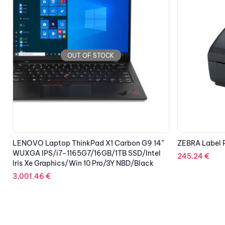
OUT OF STOCK
ZEBRA Label Printer ZD220 Thermal
ZEBRA Label P
245.24
€
525.22
€