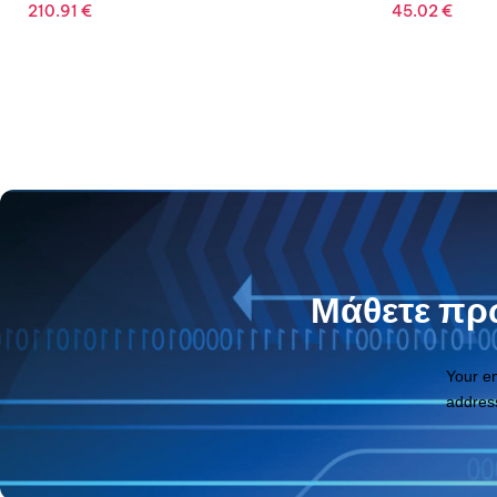
45.02
€
30.09
€
Μάθετε πρώ
Your e
addres