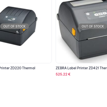
OUT OF STOCK
OUT OF STOCK
rinter ZD421 Thermal
DELL Carrying Case PRO LITE 
to 16”
27.24
€