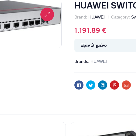
HUAWEI SWIT
Brand:
HUAWEI
Category:
Sw
1,191.89
€
Εξαντλημένο
Brands:
HUAWEI
Facebook
Twitter
Linkedin
Pinterest
Ema