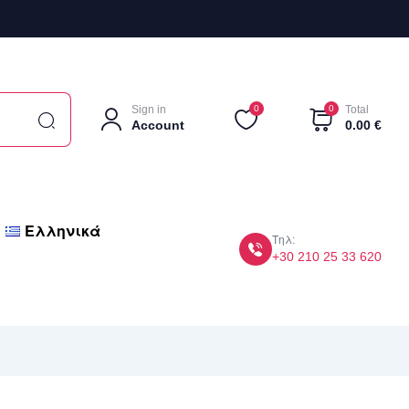
Sign in
0
0
Total
Account
0.00
€
Ελληνικά
Τηλ:
+30 210 25 33 620