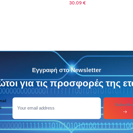
84.13
€
Εγγραφή στο Newsletter
τοι για τις προσφορές της ετ
mail
Subcribe
s