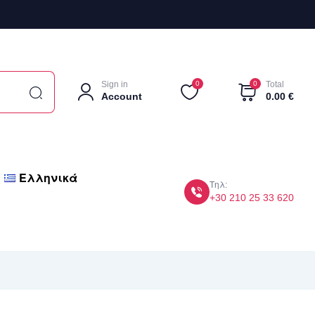
Sign in
0
0
Total
Account
0.00
€
Ελληνικά
Τηλ:
+30 210 25 33 620