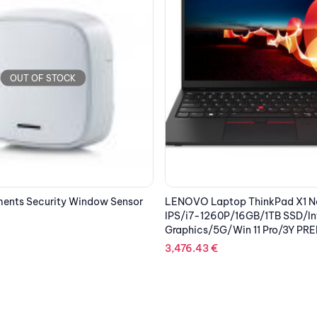
OUT OF STOCK
p ThinkPad X1 Nano G2 13” 2K
16GB/1TB SSD/Intel Iris Xe
Win 11 Pro/3Y PREM/Black
EPSON Cartridge Magenta DuraB
16XL C13T16334012
20.33
€