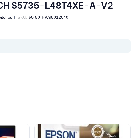
CH S5735-L48T4XE-A-V2
itches
SKU:
50-50-HW98012040
il