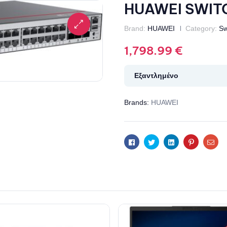
HUAWEI SWIT
Brand:
HUAWEI
Category:
Sw
1,798.99
€
Εξαντλημένο
Brands:
HUAWEI
Facebook
Twitter
Linkedin
Pinterest
Ema