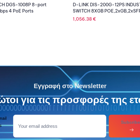
200G-12PS INDUSTRIAL
D-LINK DIS-100E-5W INDUSTRI
 POE,2xGB,2xSFP
UNMANAGED SWITCH
210.91
€
Εγγραφή στο Newsletter
τοι για τις προσφορές της ετ
mail
Subcribe
s