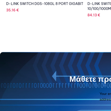
IT
D-LINK SWITCH DGS-1008P 8-port
D-LINK DIS-
10/100/1000Mbps 4 PoE Ports
SWITCH 8XGB
84.13
€
1,056.38
€
Μάθετε πρώ
Your e
addres