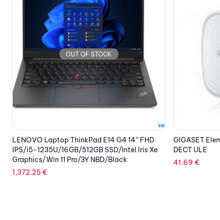
OUT OF STOCK
GIGASET Elements Security Window Sensor
LENOVO Lapto
DECT ULE
IPS/i7-1260P/
Graphics/5G/
41.69
€
3,476.43
€