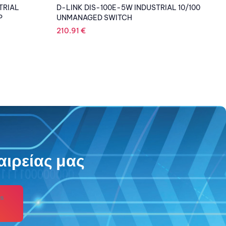
AL 10/100
D-LINK SWITCH DGS-1016D 16-
Port10/100/1000Mbps
1
91.89
€
αιρείας μας
s