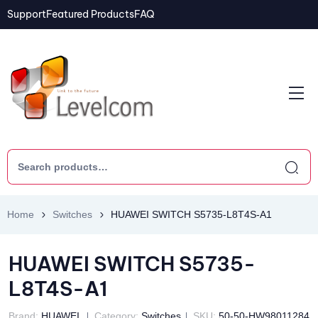
Support
Featured Products
FAQ
Home
Switches
HUAWEI SWITCH S5735-L8T4S-A1
HUAWEI SWITCH S5735-
L8T4S-A1
Brand:
HUAWEI
Category:
Switches
SKU:
50-50-HW98011284