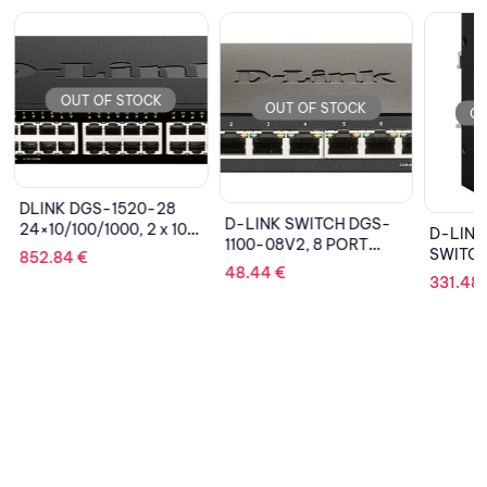
OUT OF STOCK
OUT OF STOCK
OU
DLINK DGS-1520-28
D-LINK SWITCH DGS-
24×10/100/1000, 2 x 10G
D-LINK
1100-08V2, 8 PORT
SFP+
SWITCH
852.84
€
GIGABIT SMART
48.44
€
5PORT 
331.48