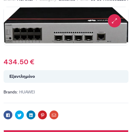
434.50
€
Εξαντλημένο
Brands:
HUAWEI
Facebook
Twitter
Linkedin
Pinterest
Email