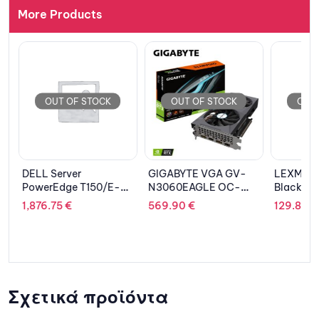
More Products
OUT OF STOCK
OUT OF STOCK
OUT 
DELL Server
GIGABYTE VGA GV-
LEXMARK
PowerEdge T150/E-
N3060EAGLE OC-
Black X3
2314
12GD 2.0 , 12GB,
1,876.75
€
569.90
€
129.81
€
(4C/4T)/16GB/480GB
GDDR6
SATA SSD Read
Intensive/H355/5Y
NBD
Σχετικά προϊόντα