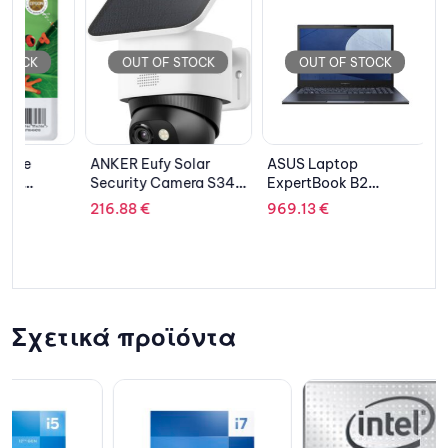
OUT OF STOCK
OUT OF STOCK
OUT 
ANKER Eufy Solar
ASUS Laptop
EPSON Ca
Security Camera S340
ExpertBook B2
Magenta
Solo Outdoor
B2502CBA-UI51C0X
C13T061
216.88
€
969.13
€
13.66
€
15.6” FHD i5-
1240P/8GB/512GB
SSD NVMe/Win 11
Pro/3Y/Star Black
Σχετικά προϊόντα