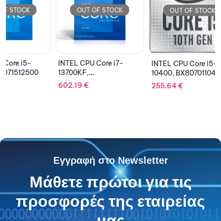
OUT OF STOCK
OU
OUT OF STOCK
INTEL CPU Core i7-
INTEL 
INTEL CPU Core i5-
13700KF,
G6605,
10400, BX8070110400
BX8071513700KF
602.19
€
168.14
255.64
€
Εγγραφή στο Newsletter
Μάθετε πρώτοι για τις
προσφορές της εταιρείας
μας