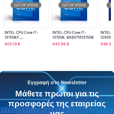
OUT OF STOCK
OUT OF STOCK
INTEL
INTEL CPU Core i7-
INTEL CPU Core i9-
10100
13700K, BX8071513700K
12900KS,
BX8071512900KS
119.1
642.96
€
938.33
€
Εγγραφή στο Newsletter
Μάθετε πρώτοι για τις
προσφορές της εταιρείας
μας