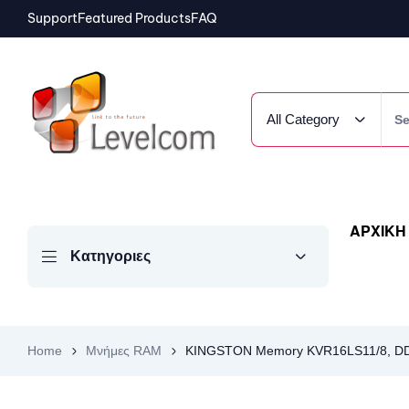
Support
Featured Products
FAQ
All Category
ΑΡΧΙΚΗ
Κατηγοριες
Home
Μνήμες RAM
KINGSTON Memory KVR16LS11/8, DD