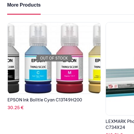
More Products
OUT OF STOCK
LEXMARK Photoconductor 4-Unit Pack
EPSON Printe
C734X24
2,217.08
€