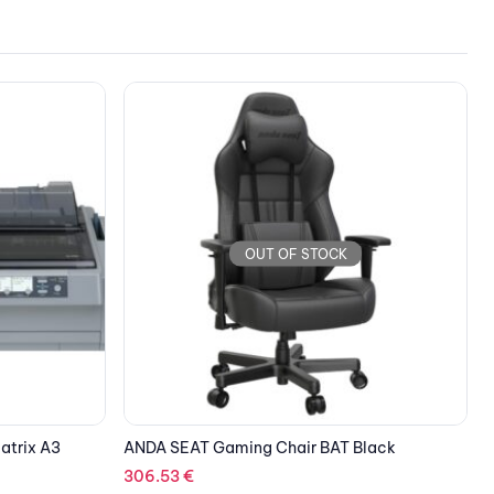
OUT OF STOCK
Black
HOLOWITS ACC3611 WALL ARM FOR DOME
K
CAMERA (D65)