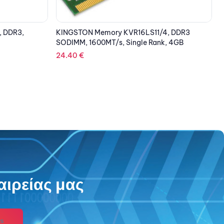
4, DDR3
DELL MEMORY 8GB – 1RX16 DDR4 SODIMM
k, 4GB
3200MHz
93.45
€
αιρείας μας
s