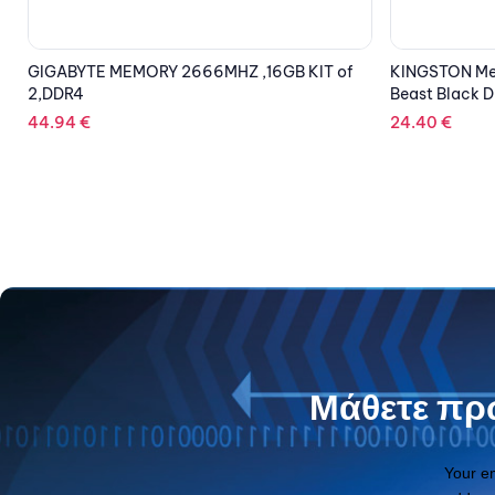
KINGSTON Memory KF426C16BB/8 FURY
KINGSTON Me
Beast Black DDR4, 2666MT/s, 8GB
1600MT/s, 8G
24.40
€
45.83
€
Μάθετε πρώ
Your e