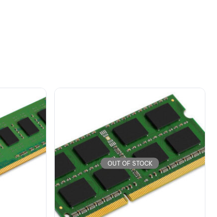
37.20
€
OUT OF STOCK