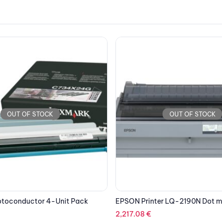
OUT OF STOCK
OUT OF STOCK
r LQ-2190N Dot matrix A3
ANDA SEAT Gaming Chair BAT 
306.53
€