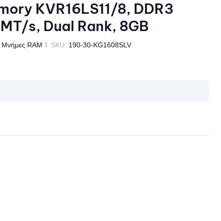
ory KVR16LS11/8, DDR3
MT/s, Dual Rank, 8GB
Μνήμες RAM
SKU:
190-30-KG1608SLV
il