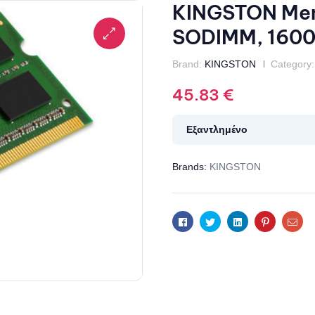
KINGSTON Mem
SODIMM, 1600
Brand:
KINGSTON
Category:
45.83
€
Εξαντλημένο
Brands:
KINGSTON
Facebook
Twitter
Linkedin
Pinterest
Ema