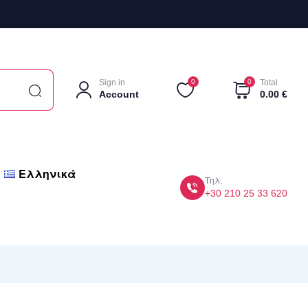
Sign in
0
0
Total
Account
0.00
€
Ελληνικά
Τηλ:
+30 210 25 33 620