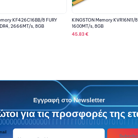
mory KVR16N11/8, DDR3,
KINGSTON Memory KVR16LS11/
B
SODIMM, 1600MT/s, Single Ran
24.40
€
Εγγραφή στο Newsletter
τοι για τις προσφορές της ετ
mail
Subcribe