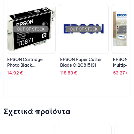
OUT OF STOCK
OUT OF STOCK
OUT
EPSON Paper Cutter
EPSON Cartridge
ANKER Wi
Blade C12C815131
Multipack 4Colors
Camera 
C13T06154010
FHD Add
118.83
€
53.27
€
169.77
€
Σχετικά προϊόντα