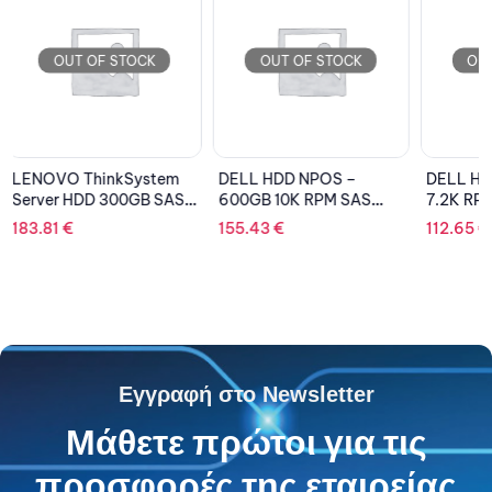
OUT OF STOCK
OUT OF STOCK
OU
DELL HDD NPOS –
DELL HDD NPOS – 1TB
Dell M
600GB 10K RPM SAS
7.2K RPM SATA 6Gbps
DDR4 R
12Gbps 512n 2.5” Hot-
512n 3.5” Hot-plug, for
16Gb Ba
155.43
€
112.65
€
340.81
plug CK, for R440/R6515
SERVER T340/T440
T440/R
/R740 
T550/R
/R750
Εγγραφή στο Newsletter
Μάθετε πρώτοι για τις
προσφορές της εταιρείας