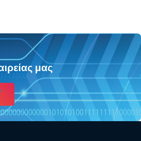
αιρείας μας
s