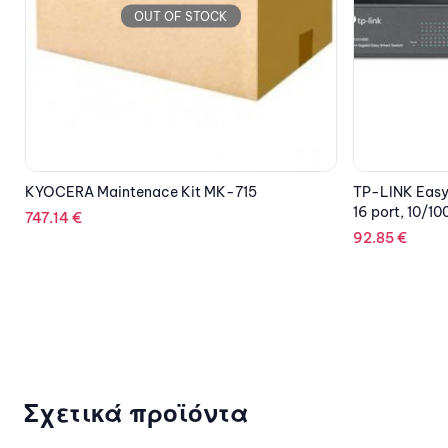
OUT OF STOCK
TP-LINK Easy Smart Switch TL-SG1016DE,
DELL Laptop 
16 port, 10/100/1000 Mbps
TOUCH/i9-1
SSD/GeForce 
92.85
€
PRM/Platinum 
4,916.31
€
Σχετικά προϊόντα