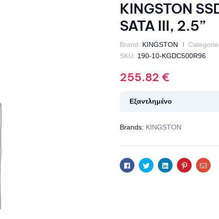
KINGSTON SS
SATA III, 2.5”
Brand:
KINGSTON
Categorie
SKU:
190-10-KGDC500R96
255.82
€
Εξαντλημένο
Brands:
KINGSTON
Facebook
Twitter
Linkedin
Pinterest
Ema