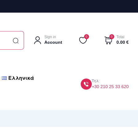
Sign in
0
0
Total
Account
0.00
€
Ελληνικά
Τηλ:
+30 210 25 33 620