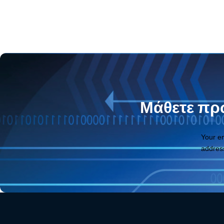
Μάθετε πρώ
Your e
addres