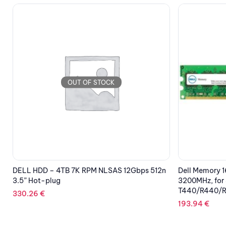
OUT OF STOCK
n
Dell Memory 16GB 2Rx8 DDR4 RDIMM
DELL HDD 1TB
3200MHz, for SERVER
Cabled, for T1
T440/R440/R540/R640/R740
106.95
€
193.94
€