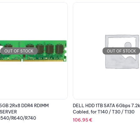
OUT OF STOCK
OUT OF STOCK
 SATA 6Gbps 7.2k 3.5” HD
DELL HDD 1.2TB 10K RPM SAS 1
40 / T30 / T130
2.5” Hot-plug, 14G Rack Server
169.69
€