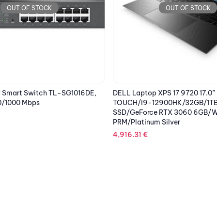
OUT OF STOCK
OUT OF STOCK
XPS 17 9720 17.0” UHD+
KYOCERA ADF DP-7110
2900HK/32GB/1TB
1,738.68
€
RTX 3060 6GB/Win 11 Pro/2Y
Silver