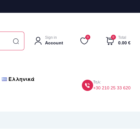
Sign in
0
0
Total
Account
0.00
€
Ελληνικά
Τηλ:
+30 210 25 33 620