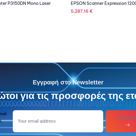
r Expression 12000XL Α3
EPSON Printer L805 Inkjet ITS
478.89
€
Εγγραφή στο Newsletter
τοι για τις προσφορές της ετ
mail
Subcribe
s