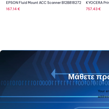
2
KYOCERA Printer P3150DN Mono Laser
EPSON Scanne
757.43
€
5,287.16
€
Μάθετε πρώ
Your e
addres