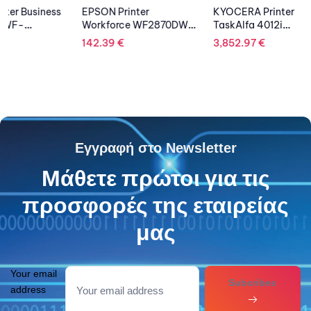
EPSON Printer
KYOCERA Printer
EPSON 
Workforce WF2870DWF
TaskAlfa 4012i
Scanne
Multifunction Inkjet
Multifunction Mono
142.39
€
3,852.97
€
167.14
Laser A3
Εγγραφή στο Newsletter
Μάθετε πρώτοι για τις
προσφορές της εταιρείας
μας
Your email
Subcribes
address