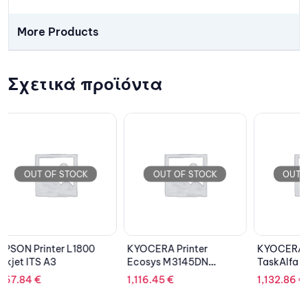
More Products
Σχετικά προϊόντα
OUT OF STOCK
OUT OF STOCK
OU
KYOCERA Printer
KYOCERA Printer
EPSON P
Ecosys M3145DN
TaskAlfa 2020
Ink
Multifuction Mono Laser
Multifunction Mono
1,116.45
€
1,132.86
€
719.41
Laser A3