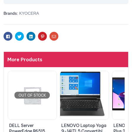
Brands:
KYOCERA
Facebook
Twitter
Linkedin
Pinterest
Email
More Products
OUT
LENOVO Laptop Yoga
LENOVO Tablet M10
GIGABY
9-14ITL5 Convertible
Plus 3nd Gen 10.61”
Optical