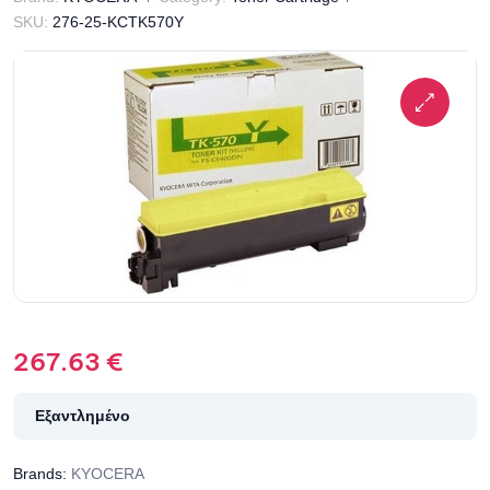
SKU:
276-25-KCTK570Y
267.63
€
Εξαντλημένο
Brands:
KYOCERA