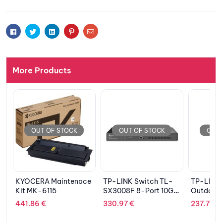
Facebook
Twitter
Linkedin
Pinterest
Email
More Products
OUT OF STOCK
OUT OF STOCK
OUT 
e
TP-LINK Switch TL-
TP-LINK EAP650-
EPSON Ce
SX3008F 8-Port 10GE
Outdoor
V12H003
SFP+ L2+ Managed
330.97
€
237.71
€
169.91
€