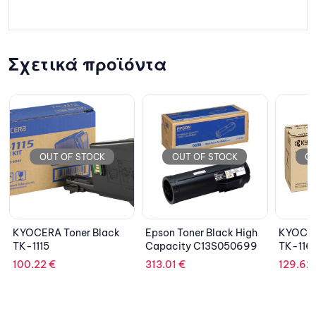
Σχετικά προϊόντα
OUT OF STOCK
OUT OF STOCK
O
Epson Toner Black High
KYOCERA Toner Black
KYOCER
Capacity C13S050699
TK-1160
TK-31
313.01
€
129.62
€
134.15