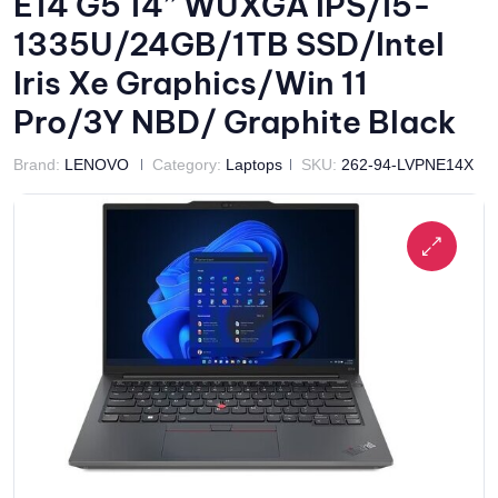
E14 G5 14” WUXGA IPS/i5-
1335U/24GB/1TB SSD/Intel
Iris Xe Graphics/Win 11
Pro/3Y NBD/ Graphite Black
Brand:
LENOVO
Category:
Laptops
SKU:
262-94-LVPNE14X