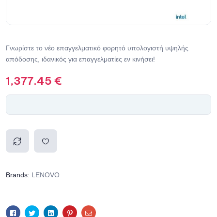
Γνωρίστε το νέo επαγγελματικό φορητό υπολογιστή υψηλής
απόδοσης, ιδανικός για επαγγελματίες εν κινήσει!
1,377.45
€
Compa
Add to
Brands:
LENOVO
re
wishlis
t
Facebook
Twitter
Linkedin
Pinterest
Email