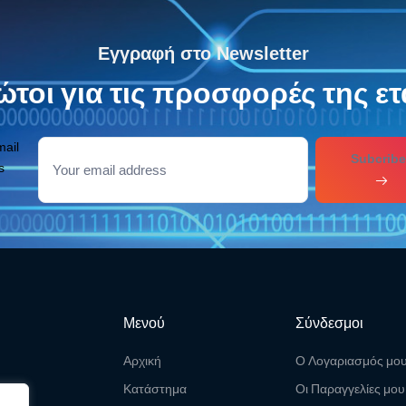
Εγγραφή στο Newsletter
τοι για τις προσφορές της ετ
mail
Subcribe
s
Μενού
Σύνδεσμοι
Αρχική
Ο Λογαριασμός μο
Κατάστημα
Οι Παραγγελίες μου