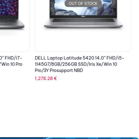
OUT OF STOCK
0” FHD/i7-
DELL Laptop Latitude 5420 14.0” FHD/i5-
L
Win 10 Pro
1145G7/8GB/256GB SSD/Iris Xe/Win 10
Pro/3Y Prosupport NBD
S
P
1,278.28
€