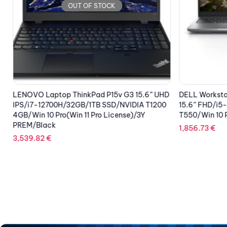
OUT OF STOCK
LENOVO Laptop ThinkPad P15v G3 15.6” UHD
DELL Worksta
a
IPS/i7-12700H/32GB/1TB SSD/NVIDIA T1200
15.6” FHD/i5
O
4GB/Win 10 Pro(Win 11 Pro License)/3Y
T550/Win 10 P
PREM/Black
1,856.73
€
3,539.82
€