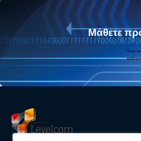
Μάθετε πρώ
Your e
addres