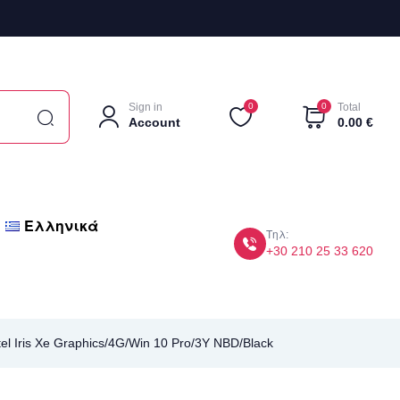
Sign in
0
0
Total
Account
0.00
€
Ελληνικά
Τηλ:
+30 210 25 33 620
 Iris Xe Graphics/4G/Win 10 Pro/3Y NBD/Black