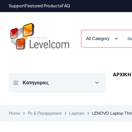
Support
Featured Products
FAQ
All Category
ΑΡΧΙΚΗ
Κατηγοριες
Home
Pc & Περιφερειακά
Laptops
LENOVO Laptop Think