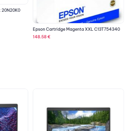
k 20N20K0
E
Epson Cartridge Magenta XXL C13T754340
148.58
€