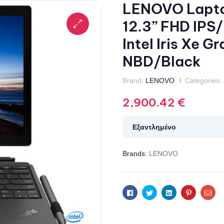
LENOVO Lapto
12.3” FHD IP
Intel Iris Xe 
NBD/Black
Brand:
LENOVO
Categories:
2,900.42
€
Εξαντλημένο
Brands:
LENOVO
Facebook
Twitter
Linkedin
Pinterest
Ema