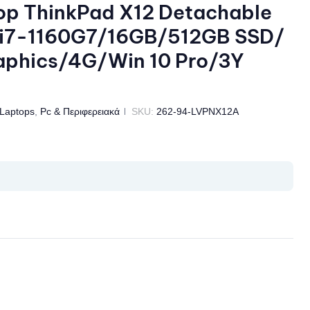
p ThinkPad X12 Detachable
S/i7-1160G7/16GB/512GB SSD/
Graphics/4G/Win 10 Pro/3Y
Laptops
,
Pc & Περιφερειακά
SKU:
262-94-LVPNX12A
il