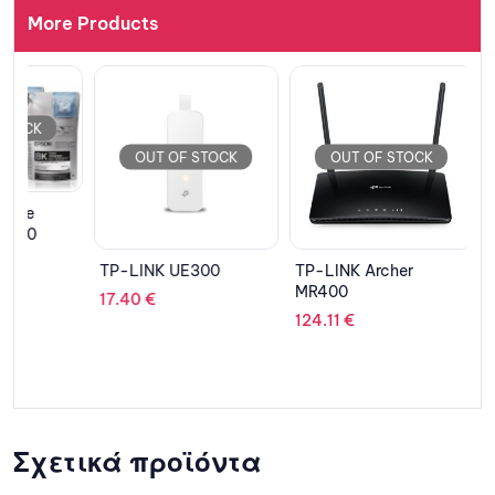
More Products
OUT OF STOCK
OUT OF STOCK
OUT 
TP-LINK UE300
TP-LINK Archer
D-LINK 
MR400
INDUSTRI
17.40
€
UNMANA
124.11
€
210.91
€
Σχετικά προϊόντα